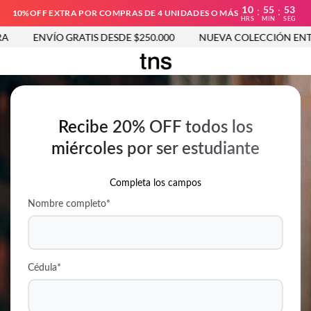
10
55
53
:
:
10%OFF EXTRA POR COMPRAS DE 4 UNIDADES O MÁS
HRS
MIN
SEG
ENVÍO GRATIS DESDE $250.000
NUEVA COLECCIÓN ENTRA 
Recibe 20% OFF todos los
miércoles por ser estudiante
Completa los campos
Nombre completo*
Cédula*