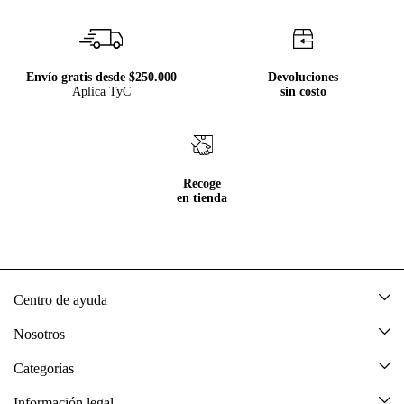
Envío gratis desde $250.000
Devoluciones
Aplica TyC
sin costo
Recoge
en tienda
Centro de ayuda
Mis pedidos
Nosotros
Rastrea tu pedido
Acerca de Tennis
Categorías
Devoluciones
Tennis Ecuador
Nuevo
Información legal