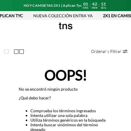
01
42
51
:
:
HOY CAMISETAS 2X1 | Aplican Tyc
HRS
MIN
SEG
PLICAN TYC
NUEVA COLECCIÓN ENTRA YA
2X1 EN CAMISE
Ordenar y Filtrar
OOPS!
No se encontró ningún producto
¿Qué debo hacer?
Comprueba los términos ingresados
Intenta utilizar una sola palabra
Utiliza términos genéricos en la búsqueda
Intenta buscar sinónimos del término
deseado