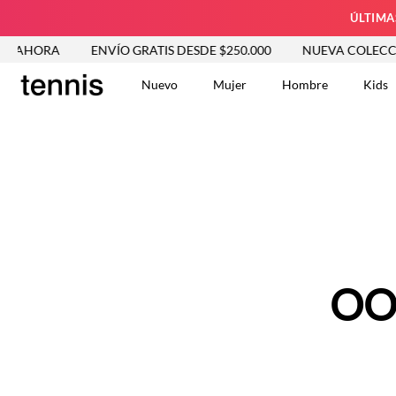
ÚLTIMA
R AHORA
ENVÍO GRATIS DESDE $250.000
NUEVA COLECCIÓ
Nuevo
Mujer
Hombre
Kids
TÉRMINOS MÁS BUSCA
Tshirts
1
.
Vestidos
2
.
Jeans Mujer
3
.
Blusas
4
.
Chaleco
5
.
Falda
OO
6
.
Vestido
7
.
Chaqueta
8
.
Short
9
.
Camisetas Mujer
10
.