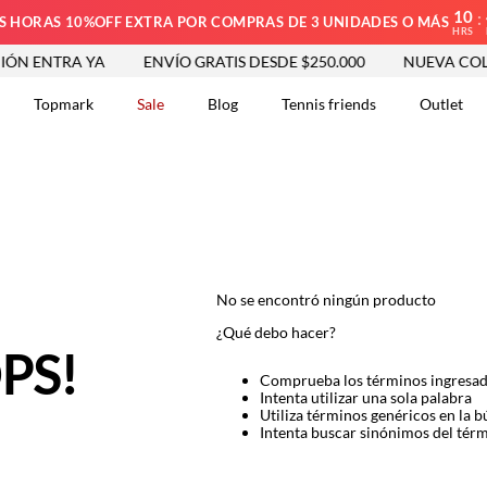
10
:
S HORAS 10%OFF EXTRA POR COMPRAS DE 3 UNIDADES O MÁS
HRS
N ENTRA YA
ENVÍO GRATIS DESDE $250.000
NUEVA COLE
Topmark
Sale
Blog
Tennis friends
Outlet
DOS
No se encontró ningún producto
¿Qué debo hacer?
PS!
Comprueba los términos ingresa
Intenta utilizar una sola palabra
Utiliza términos genéricos en la 
Intenta buscar sinónimos del tér