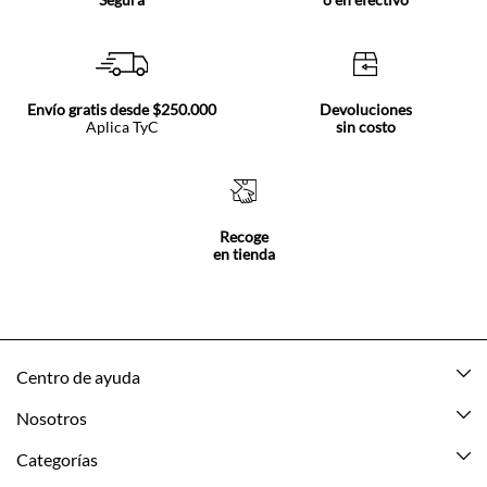
Envío gratis desde $250.000
Devoluciones
Aplica TyC
sin costo
Recoge
en tienda
Centro de ayuda
Mis pedidos
Nosotros
Rastrea tu pedido
Acerca de Tennis
Categorías
Devoluciones