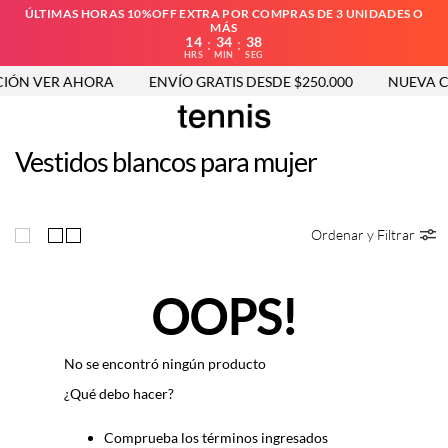
ÚLTIMAS HORAS 10%OFF EXTRA POR COMPRAS DE 3 UNIDADES O
MÁS
14
34
37
:
:
HRS
MIN
SEG
IÓN VER AHORA
ENVÍO GRATIS DESDE $250.000
NUEVA CO
Vestidos blancos para mujer
Ordenar y Filtrar
OOPS!
No se encontró ningún producto
¿Qué debo hacer?
Comprueba los términos ingresados