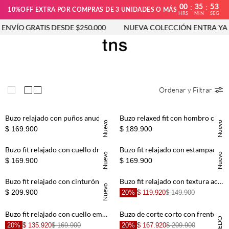
00
35
52
:
:
10%OFF EXTRA POR COMPRAS DE 3 UNIDADES O MÁS
HRS
MIN
SEG
ÍO GRATIS DESDE $250.000
NUEVA COLECCIÓN ENTRA YA
Ordenar y Filtrar
Buzo relajado con puños anudables de algodón verde oliva para mujer
Buzo relaxed fit con hombro caído y rib ancho en algodón crema para mujer
Nuevo
Nuevo
$ 169.900
$ 189.900
Buzo fit relajado con cuello drapeado en algodón café para mujer
Buzo fit relajado con estampado bandana en algodón crudo para mujer
Nuevo
Nuevo
$ 169.900
$ 169.900
Buzo fit relajado con cinturón en algodón café para mujer
Buzo fit relajado con textura acanalada en punto crudo para mujer
Nuevo
$ 209.900
20%
$ 119.920
$ 149.900
Buzo fit relajado con cuello embudo en algodón oliva para mujer
Buzo de corte corto con frente curvo abierto y apliques en algodón negro para mujer
20%
$ 135.920
$ 169.900
20%
$ 167.920
$ 209.900