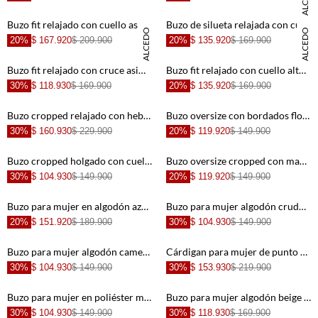
DANIELA SALCEDO
+
+
Buzo fit relajado con cuello asimétrico en negro para mujer
Buzo de silueta relajada con cuello alto y bufanda integrada en tono crudo para mujer
DANIELA SALCEDO
DANIELA SALCEDO
20%
$ 167.920
$ 209.900
20%
$ 135.920
$ 169.900
+
+
Buzo fit relajado con cruce asimétrico en algodón verde oliva para mujer
Buzo fit relajado con cuello alto en algodón vinotinto para mujer
30%
$ 118.930
$ 169.900
20%
$ 135.920
$ 169.900
+
+
Buzo cropped relajado con hebillas frontales en algodón café para mujer
Buzo oversize con bordados florales en algodón café para mujer
30%
$ 160.930
$ 229.900
20%
$ 119.920
$ 149.900
+
+
Buzo cropped holgado con cuello alto acanalado de algodón beige para mujer
Buzo oversize cropped con mangas abullonadas en algodón amarillo pastel para mujer
30%
$ 104.930
$ 149.900
20%
$ 119.920
$ 149.900
+
+
Buzo para mujer en algodón azul cielo fit relajado con media cremallera
Buzo para mujer algodón crudo corte relajado con hombro caído
20%
$ 151.920
$ 189.900
30%
$ 104.930
$ 149.900
+
+
Buzo para mujer algodón camel fit relajado con triángulo acanalado
Cárdigan para mujer de punto café oscuro fit relajado con flecos en el bajo
30%
$ 104.930
$ 149.900
30%
$ 153.930
$ 219.900
+
+
Buzo para mujer en poliéster marfil relajado con cuello envolvente
Buzo para mujer algodón beige fit relajado con escote V
30%
$ 104.930
$ 149.900
30%
$ 118.930
$ 169.900