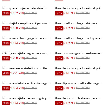
+
+
Buzo para mujer en algodón blanco fit relajado con media cremallera
Buzo tejido afelpado animal print con estructura ligera para mujer
30%
$ 132.930
$ 189.900
30%
$ 146.930
$ 209.900
+
+
Buzo tejido amplio café para mujer
Buzo cuello tortuga café para mujer
30%
$ 160.930
$ 229.900
30%
$ 174.930
$ 249.900
+
+
Buzo cuello tortuga gris para mujer
Buzo cuello tortuga crudo para mujer
30%
$ 174.930
$ 249.900
30%
$ 174.930
$ 249.900
+
+
Cárdigan tejido negro para mujer
Buzo con mangas horseshoe negro para mujer
30%
$ 258.930
$ 369.900
30%
$ 160.930
$ 229.900
+
+
Buzo en cuero sintético con flecos café para mujer
Buzo tejido afelpado animal print con diseño limpio para mujer
40%
$ 221.940
$ 369.900
30%
$ 146.930
$ 209.900
+
+
Buzo con detalle en frente negro para mujer
Buzo tipo capa cuello alto negro para mujer
30%
$ 104.930
$ 149.900
30%
$ 188.930
$ 269.900
+
+
Buzo con tejido trenzado gris para mujer
Buzo tejido con botones para mujer
30%
$ 174.930
$ 249.900
30%
$ 174.930
$ 249.900