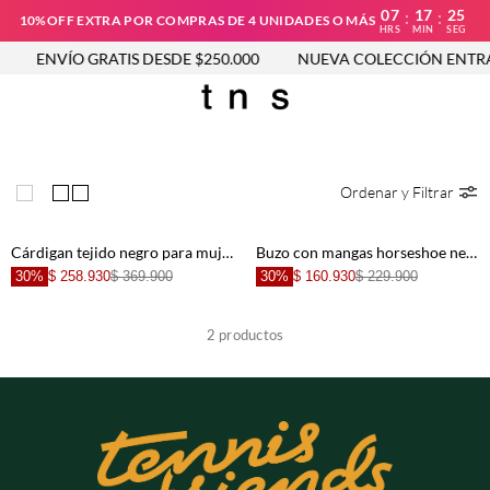
07
17
25
:
:
10%OFF EXTRA POR COMPRAS DE 4 UNIDADES O MÁS
HRS
MIN
SEG
ENVÍO GRATIS DESDE $250.000
NUEVA COLECCIÓN ENTRA
Ordenar y Filtrar
Cárdigan tejido negro para mujer
Buzo con mangas horseshoe negro para mujer
30%
$ 258.930
$ 369.900
30%
$ 160.930
$ 229.900
2
productos