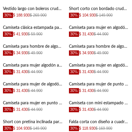
+
+
Vestido largo con boleros crudo con textura suave para mujer
Short corto con bordado crudo para mujer
30%
$ 188.930
$ 269.900
30%
$ 104.930
$ 149.900
+
+
Camiseta clásica estampada para niño
Camiseta para mujer en algodón marfil fit ceñido con bordado
30%
$ 41.930
$ 59.900
30%
$ 31.430
$ 44.900
+
+
Camiseta para hombre de algodón crudo regular con gráfico
Camiseta para hombre de algodón azul marino regular con bordado
30%
$ 34.930
$ 49.900
30%
$ 34.930
$ 49.900
+
+
Camiseta para mujer algodón amarilla fit regular con corazón
Camiseta para mujer en algodón café fit clásico con tigres
30%
$ 31.430
$ 44.900
30%
$ 31.430
$ 44.900
+
+
Camiseta para mujer de algodón crudo corte clásico con gráfico
Camiseta para mujer de punto camel corte recto con gráfico Always Fierce
30%
$ 31.430
$ 44.900
30%
$ 31.430
$ 44.900
+
+
Camiseta para mujer en punto suave blanca fit relajado con gráfico western
Camiseta con mini estampado para hombre
30%
$ 31.430
$ 44.900
30%
$ 31.430
$ 44.900
+
+
Short con pretina inclinada para mujer
Falda corta con diseño a cuadros roja para mujer
30%
$ 104.930
$ 149.900
30%
$ 118.930
$ 169.900