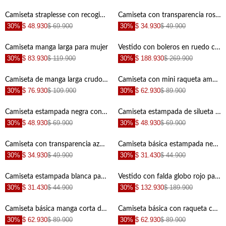
+
+
Camiseta straplesse con recogido para mujer
Camiseta con transparencia rosada para mujer
30%
$ 48.930
$ 69.900
30%
$ 34.930
$ 49.900
+
+
Camiseta manga larga para mujer
Vestido con boleros en ruedo crudo para mujer
30%
$ 83.930
$ 119.900
30%
$ 188.930
$ 269.900
+
+
Camiseta de manga larga crudo para hombre
Camiseta con mini raqueta amarilla para hombre
30%
$ 76.930
$ 109.900
30%
$ 62.930
$ 89.900
+
+
Camiseta estampada negra con textura lisa para hombre
Camiseta estampada de silueta amplia para hombre
30%
$ 48.930
$ 69.900
30%
$ 48.930
$ 69.900
+
+
Camiseta con transparencia azul para mujer
Camiseta básica estampada negra para mujer
30%
$ 34.930
$ 49.900
30%
$ 31.430
$ 44.900
+
+
Camiseta estampada blanca para mujer
Vestido con falda globo rojo para mujer
30%
$ 31.430
$ 44.900
30%
$ 132.930
$ 189.900
+
+
Camiseta básica manga corta de silueta entallada para hombre
Camiseta básica con raqueta café para hombre
30%
$ 62.930
$ 89.900
30%
$ 62.930
$ 89.900