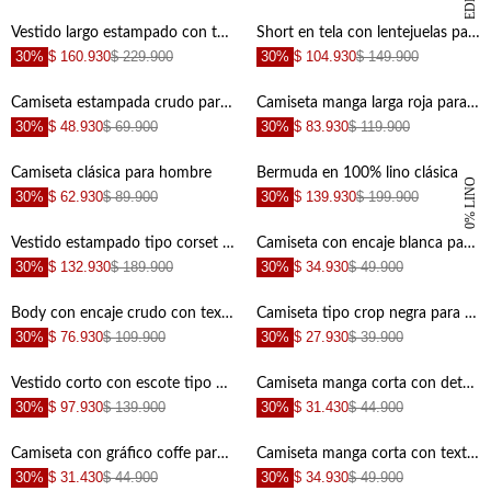
SPECIAL EDITION
Vestido largo estampado con textura ligera para mujer con acabado suave
Short en tela con lentejuelas para mujer
30%
$ 160.930
$ 229.900
30%
$ 104.930
$ 149.900
Camiseta estampada crudo para hombre
Camiseta manga larga roja para hombre
30%
$ 48.930
$ 69.900
30%
$ 83.930
$ 119.900
+
+
Camiseta clásica para hombre
Bermuda en 100% lino clásica café para hombre
100% LINO
30%
$ 62.930
$ 89.900
30%
$ 139.930
$ 199.900
+
+
Vestido estampado tipo corset para mujer
Camiseta con encaje blanca para mujer
30%
$ 132.930
$ 189.900
30%
$ 34.930
$ 49.900
+
+
Body con encaje crudo con textura lisa para mujer
Camiseta tipo crop negra para mujer
30%
$ 76.930
$ 109.900
30%
$ 27.930
$ 39.900
+
+
Vestido corto con escote tipo bandeja negro para mujer
Camiseta manga corta con detalle fruncido para hombre
30%
$ 97.930
$ 139.900
30%
$ 31.430
$ 44.900
+
+
Camiseta con gráfico coffe para hombre
Camiseta manga corta con textura ligera para hombre
30%
$ 31.430
$ 44.900
30%
$ 34.930
$ 49.900