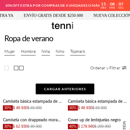
15
08
07
:
:
10%OFF EXTRA POR COMPRAS DE 4 UNIDADES O MÁS
HRS
MIN
SEG
 YA
ENVÍO GRATIS DESDE $250.000
NUEVA COLECCIÓN V
Ropa de verano
Mujer
Hombre
Niña
Niño
Topmark
Ordenar y Filtrar
CARGAR ANTERIORES
Camiseta básica estampada de ajuste relajado para hombre
Camiseta básica estampada de silueta amplia para hombre
30%
$ 48.930
$ 69.900
30%
$ 48.930
$ 69.900
Camiseta con drappeado morada para mujer
Cover up de lentejuelas negro para mujer
30%
$ 62.930
$ 89.900
40%
$ 179.940
$ 299.900