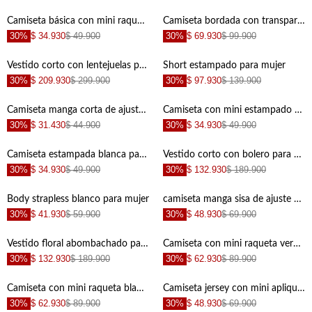
+
+
Camiseta básica con mini raqueta para hombre
Camiseta bordada con transparencia para mujer
30%
$ 34.930
$ 49.900
30%
$ 69.930
$ 99.900
+
+
Vestido corto con lentejuelas para mujer
Short estampado para mujer
30%
$ 209.930
$ 299.900
30%
$ 97.930
$ 139.900
+
+
Camiseta manga corta de ajuste cómodo para hombre de silueta ajustada
Camiseta con mini estampado negro para hombre
30%
$ 31.430
$ 44.900
30%
$ 34.930
$ 49.900
+
+
Camiseta estampada blanca para hombre
Vestido corto con bolero para mujer
30%
$ 34.930
$ 49.900
30%
$ 132.930
$ 189.900
+
+
Body strapless blanco para mujer
camiseta manga sisa de ajuste cómodo para mujer de silueta ajustada
30%
$ 41.930
$ 59.900
30%
$ 48.930
$ 69.900
+
+
Vestido floral abombachado para mujer
Camiseta con mini raqueta verde con caída natural para hombre
30%
$ 132.930
$ 189.900
30%
$ 62.930
$ 89.900
+
+
Camiseta con mini raqueta blanca para hombre
Camiseta jersey con mini aplique blanca para hombre
30%
$ 62.930
$ 89.900
30%
$ 48.930
$ 69.900