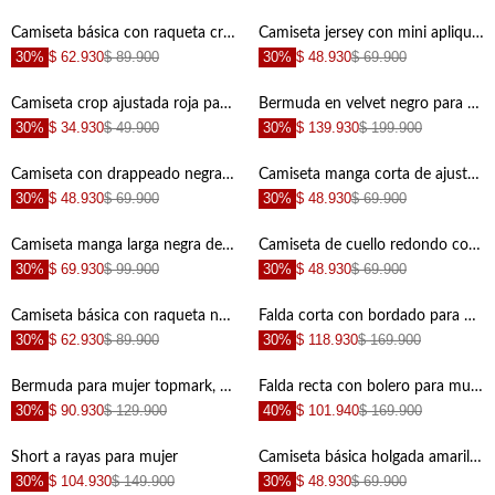
+
+
Camiseta básica con raqueta crudo para hombre
Camiseta jersey con mini aplique negra para hombre
30%
$ 62.930
$ 89.900
30%
$ 48.930
$ 69.900
+
+
Camiseta crop ajustada roja para mujer
Bermuda en velvet negro para mujer
30%
$ 34.930
$ 49.900
30%
$ 139.930
$ 199.900
+
+
Camiseta con drappeado negra para mujer
Camiseta manga corta de ajuste cómodo para hombre con acabado suave
30%
$ 48.930
$ 69.900
30%
$ 48.930
$ 69.900
+
+
Camiseta manga larga negra de ajuste relajado para hombre
Camiseta de cuello redondo con acabado mate para hombre
30%
$ 69.930
$ 99.900
30%
$ 48.930
$ 69.900
+
+
Camiseta básica con raqueta negra para hombre
Falda corta con bordado para mujer
30%
$ 62.930
$ 89.900
30%
$ 118.930
$ 169.900
+
+
Bermuda para mujer topmark, bermuda tradicional entero
Falda recta con bolero para mujer
30%
$ 90.930
$ 129.900
40%
$ 101.940
$ 169.900
+
+
Short a rayas para mujer
Camiseta básica holgada amarilla para mujer
30%
$ 104.930
$ 149.900
30%
$ 48.930
$ 69.900