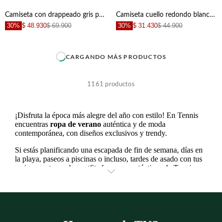
+
+
Camiseta con drappeado gris para mujer
Camiseta cuello redondo blanca para mujer
30%
$ 48.930
$ 69.900
30%
$ 31.430
$ 44.900
+
+
CARGANDO MÁS PRODUCTOS
+
+
1161
productos
+
+
¡Disfruta la época más alegre del año con estilo! En Tennis
encuentras
ropa de verano
auténtica y de moda
contemporánea, con diseños exclusivos y trendy.
+
+
Si estás planificando una escapada de fin de semana, días en
la playa, paseos a piscinas o incluso, tardes de asado con tus
amigos, opta por los outfits frescos y auténticos de Tennis.
Consigue lo mejor en
ropa de verano
para mujer y hombre,
con modelos únicos, cortes modernos y patrones clásicos
tropicales para estos días de sol. En nuestra tienda también
puedes explorar una gran selección de ropa para niñas y
niños, justamente para disfrutar de sus vacaciones veraniegas