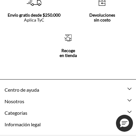
Envío gratis desde $250.000
Devoluciones
Aplica TyC
sin costo
Recoge
en tienda
Centro de ayuda
Mis pedidos
Nosotros
Rastrea tu pedido
Acerca de Tennis
Categorías
Devoluciones
Tennis Ecuador
Nuevo
Información legal
Mi cuenta
Nuestras tiendas
Mujer
Promociones vigentes