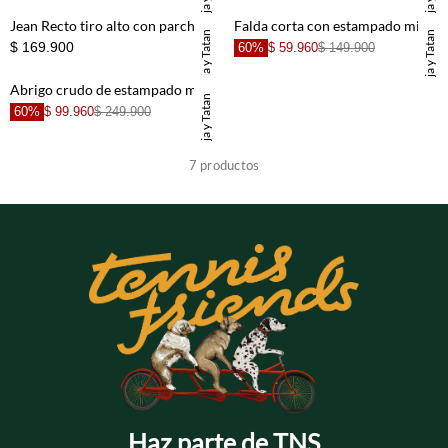
TNS x Maleja y Tatan
TNS x Maleja y Tatan
Jean Recto tiro alto con parches animal print para niña
Falda corta con estampado militar para niña
TNS x Maleja y Tatan
TNS x Maleja y Tatan
$ 169.900
60%
$ 59.960
$ 149.900
Abrigo crudo de estampado militar para niña
TNS x Maleja y Tatan
60%
$ 99.960
$ 249.900
+
+
7
productos
+
+
+
+
+
Haz parte de TNS