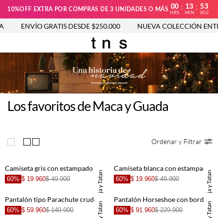
00
13
53
:
:
10%OFF EXTRA POR COMPRAS DE 3 UNIDADES O MÁS
HRS
MIN
SEG
ENVÍO GRATIS DESDE $250.000
NUEVA COLECCIÓN ENTR
Los favoritos de Maca y Guada
Ordenar y Filtrar
Camiseta gris con estampado de moto para niña
Camiseta blanca con estampado en espalda para niña
TNS x Maleja y Tatan
TNS x Maleja y Tatan
60%
$ 19.960
$ 49.900
60%
$ 19.960
$ 49.900
Pantalón tipo Parachute crudo para niña
Pantalón Horseshoe con bordado de flores crudo para niña
60%
$ 59.960
$ 149.900
60%
$ 91.960
$ 229.900