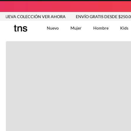
EVA COLECCIÓN VER AHORA
ENVÍO GRATIS DESDE $250.000
Nuevo
Mujer
Hombre
Kids
TÉRMINOS MÁS BUSCA
Tshirts
1
.
Vestidos
2
.
Jeans Mujer
3
.
Blusas
4
.
Chaleco
5
.
Falda
6
.
Chaqueta
7
.