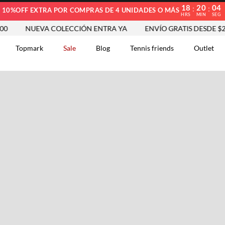
18
20
03
:
:
10%OFF EXTRA POR COMPRAS DE 4 UNIDADES O MÁS
HRS
MIN
SEG
NUEVA COLECCIÓN ENTRA YA
ENVÍO GRATIS DESDE $250.
Topmark
Sale
Blog
Tennis friends
Outlet
DOS
Comentarios