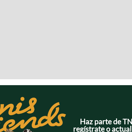
Haz parte de T
regístrate o actual