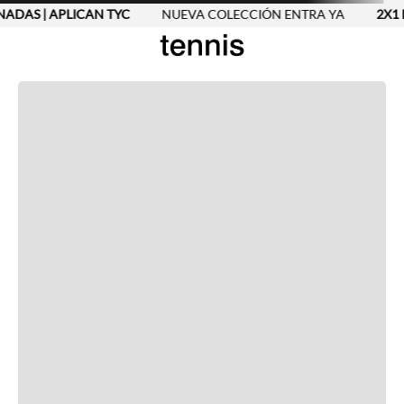
NADAS | APLICAN TYC
NUEVA COLECCIÓN ENTRA YA
2X1 