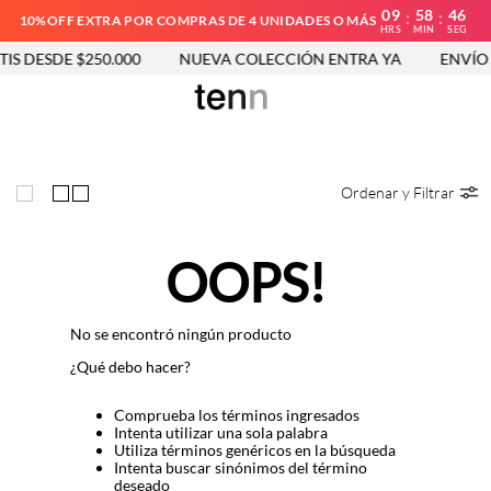
09
58
46
:
:
10%OFF EXTRA POR COMPRAS DE 4 UNIDADES O MÁS
HRS
MIN
SEG
IS DESDE $250.000
NUEVA COLECCIÓN ENTRA YA
ENVÍO 
Ordenar y Filtrar
OOPS!
No se encontró ningún producto
¿Qué debo hacer?
Comprueba los términos ingresados
Intenta utilizar una sola palabra
Utiliza términos genéricos en la búsqueda
Intenta buscar sinónimos del término
deseado